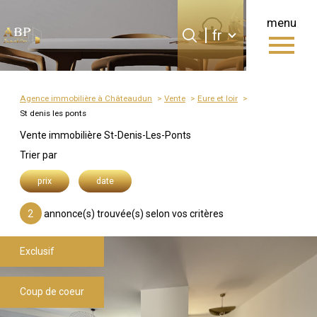
menu
Langue
Langue
fr
0
fr
Accueil
Agence immobilière à Châteaudun
Vente
Eure et loir
St denis les ponts
Vente immobilière St-Denis-Les-Ponts
Trier par
prix
date
2
annonce(s) trouvée(s) selon vos critères
Exclusif
Coup de coeur