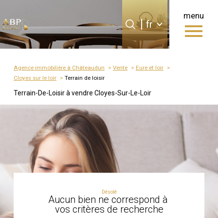
menu
Langue
Langue
fr
0
fr
Accueil
Agence immobilière à Châteaudun
Vente
Eure et loir
Cloyes sur le loir
Terrain de loisir
Terrain-De-Loisir à vendre Cloyes-Sur-Le-Loir
Désolé
Aucun bien ne correspond à
vos critères de recherche