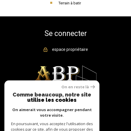
Terrain à batir
Se connecter
espace propriétaire
On en reste là
Comme beaucoup, notre site
utilise les cookies
On aimerait vous accompagner pendant
votre visite.
En poursuivant, vous acceptez l'utilisation des
© 2022
Tous droits réservés
cookies par ce site, afin de vous proposer des