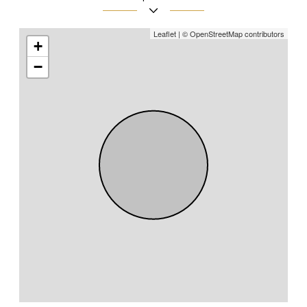
Leaflet
|
© OpenStreetMap
contributors
+
−