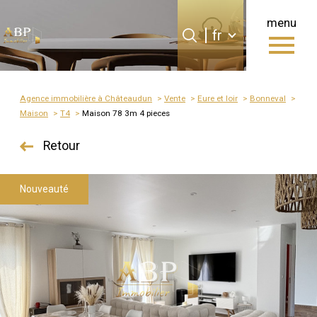
menu
Langue
Langue
fr
0
fr
Accueil
Agence immobilière à Châteaudun
Vente
Eure et loir
Bonneval
Maison
T4
Maison 78 3m 4 pieces
Retour
Nouveauté