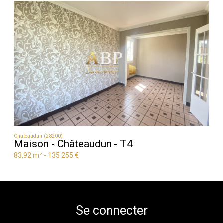
Châteaudun (28200)
Maison - Châteaudun - T4
83,92 m² -
135 255 €
Se connecter