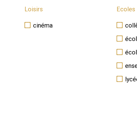
Loisirs
Ecoles
cinéma
coll
écol
écol
ense
lycé