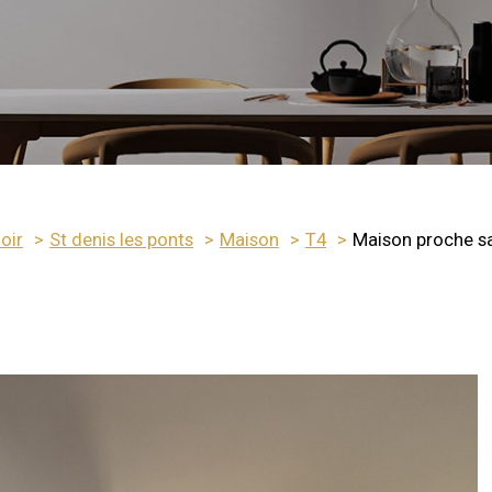
loir
St denis les ponts
Maison
T4
Maison proche sai