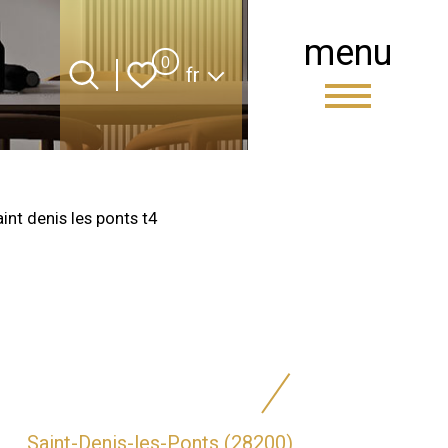
menu
Langue
0
fr
nt denis les ponts t4
Saint-Denis-les-Ponts (28200)