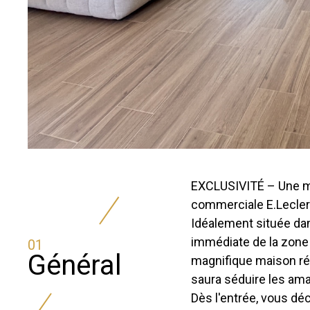
er
EXCLUSIVITÉ – Une m
commerciale E.Leclerc
Idéalement située dan
immédiate de la zone
01
Général
magnifique maison ré
saura séduire les ama
Dès l'entrée, vous dé